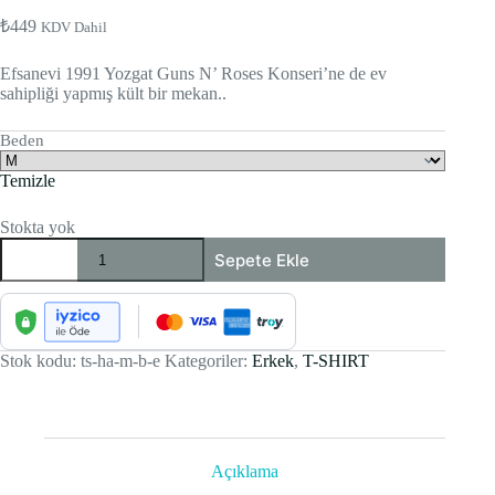
₺
449
KDV Dahil
Efsanevi 1991 Yozgat Guns N’ Roses Konseri’ne de ev
sahipliği yapmış kült bir mekan..
Beden
Temizle
Stokta yok
T-
Sepete Ekle
shirt
Beyaz
-
Hard
Rock
Cafe
Stok kodu:
ts-ha-m-b-e
Kategoriler:
Erkek
,
T-SHIRT
YOZGAT
(Erkek)
adet
Açıklama