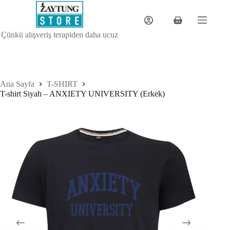
Skip
to
content
Shopping
cart
Çünkü alışveriş terapiden daha ucuz
Ana Sayfa
T-SHIRT
T-shirt Siyah – ANXIETY UNIVERSITY (Erkek)