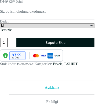
₺
449
KDV Dahil
Siz bu işin okulunu okudunuz..
Beden
Temizle
T-
Sepete Ekle
shirt
Siyah
-
ANXIETY
UNIVERSITY
(Erkek)
Stok kodu:
ts-au-m-s-e
Kategoriler:
Erkek
,
T-SHIRT
adet
Açıklama
Ek bilgi