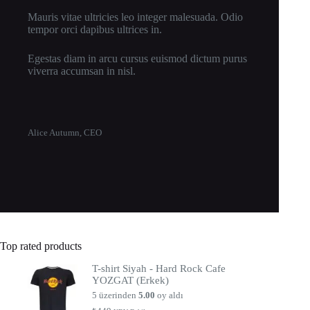
Mauris vitae ultricies leo integer malesuada. Odio
tempor orci dapibus ultrices in.
Egestas diam in arcu cursus euismod dictum purus
viverra accumsan in nisl.
Alice Autumn, CEO
Top rated products
T-shirt Siyah - Hard Rock Cafe
YOZGAT (Erkek)
5 üzerinden
5.00
oy aldı