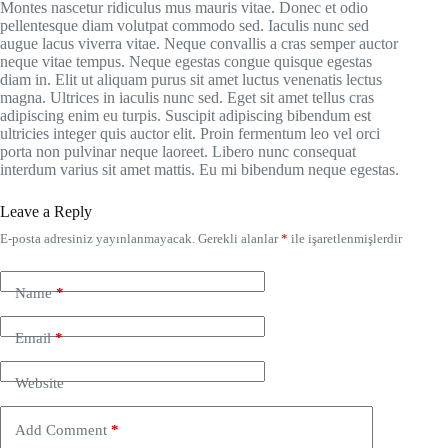
Montes nascetur ridiculus mus mauris vitae. Donec et odio
pellentesque diam volutpat commodo sed. Iaculis nunc sed
augue lacus viverra vitae. Neque convallis a cras semper auctor
neque vitae tempus. Neque egestas congue quisque egestas
diam in. Elit ut aliquam purus sit amet luctus venenatis lectus
magna. Ultrices in iaculis nunc sed. Eget sit amet tellus cras
adipiscing enim eu turpis. Suscipit adipiscing bibendum est
ultricies integer quis auctor elit. Proin fermentum leo vel orci
porta non pulvinar neque laoreet. Libero nunc consequat
interdum varius sit amet mattis. Eu mi bibendum neque egestas.
Leave a Reply
E-posta adresiniz yayınlanmayacak.
Gerekli alanlar
*
ile işaretlenmişlerdir
Name
*
Email
*
Website
Add Comment
*