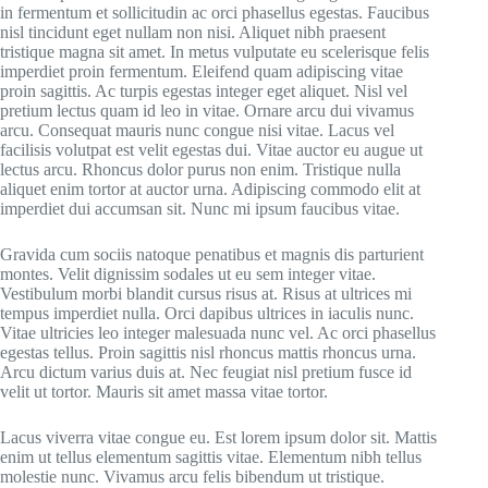
in fermentum et sollicitudin ac orci phasellus egestas. Faucibus
nisl tincidunt eget nullam non nisi. Aliquet nibh praesent
tristique magna sit amet. In metus vulputate eu scelerisque felis
imperdiet proin fermentum. Eleifend quam adipiscing vitae
proin sagittis. Ac turpis egestas integer eget aliquet. Nisl vel
pretium lectus quam id leo in vitae. Ornare arcu dui vivamus
arcu. Consequat mauris nunc congue nisi vitae. Lacus vel
facilisis volutpat est velit egestas dui. Vitae auctor eu augue ut
lectus arcu. Rhoncus dolor purus non enim. Tristique nulla
aliquet enim tortor at auctor urna. Adipiscing commodo elit at
imperdiet dui accumsan sit. Nunc mi ipsum faucibus vitae.
Gravida cum sociis natoque penatibus et magnis dis parturient
montes. Velit dignissim sodales ut eu sem integer vitae.
Vestibulum morbi blandit cursus risus at. Risus at ultrices mi
tempus imperdiet nulla. Orci dapibus ultrices in iaculis nunc.
Vitae ultricies leo integer malesuada nunc vel. Ac orci phasellus
egestas tellus. Proin sagittis nisl rhoncus mattis rhoncus urna.
Arcu dictum varius duis at. Nec feugiat nisl pretium fusce id
velit ut tortor. Mauris sit amet massa vitae tortor.
Lacus viverra vitae congue eu. Est lorem ipsum dolor sit. Mattis
enim ut tellus elementum sagittis vitae. Elementum nibh tellus
molestie nunc. Vivamus arcu felis bibendum ut tristique.