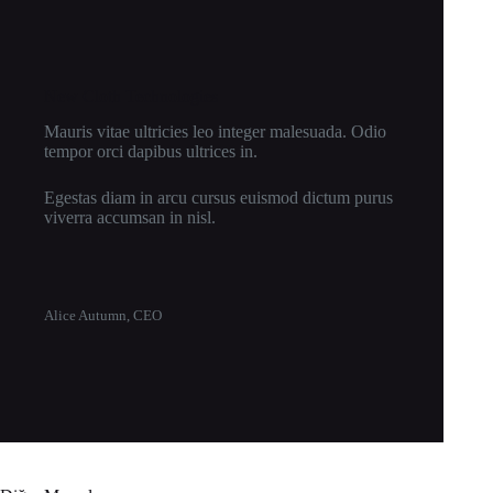
New Cloth Technologies
Mauris vitae ultricies leo integer malesuada. Odio
tempor orci dapibus ultrices in.
Egestas diam in arcu cursus euismod dictum purus
viverra accumsan in nisl.
Alice Autumn, CEO