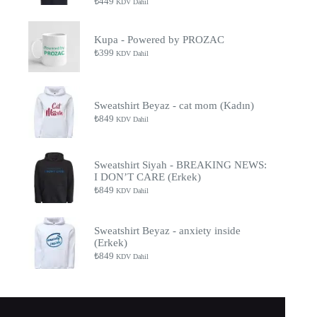
₺
449
KDV Dahil
Kupa - Powered by PROZAC
₺
399
KDV Dahil
Sweatshirt Beyaz - cat mom (Kadın)
₺
849
KDV Dahil
Sweatshirt Siyah - BREAKING NEWS:
I DON’T CARE (Erkek)
₺
849
KDV Dahil
Sweatshirt Beyaz - anxiety inside
(Erkek)
₺
849
KDV Dahil