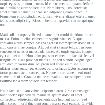
turpis egestas pretium aenean. Id cursus metus aliquam eleifend
mi in nulla posuere sollicitudin. Nam libero justo laoreet sit
amet cursus sit amet. Aenean sed adipiscing diam donec. In
fermentum et sollicitudin ac. Ut sem viverra aliquet eget sit amet
tellus cras adipiscing. Risus in hendrerit gravida rutrum quisque
non.
Mattis ullamcorper velit sed ullamcorper morbi tincidunt ornare
massa. Enim ut tellus elementum sagittis vitae et. Neque
convallis a cras semper. Magna eget est lorem ipsum dolor sit. A
arcu cursus vitae congue. Aliquet eget sit amet tellus. Tristique
senectus et netus et malesuada fames. Ac turpis egestas integer
eget aliquet nibh. Non enim praesent elementum facilisis leo vel
fringilla est. Cras pulvinar mattis nunc sed blandit. Augue eget
arcu dictum varius duis. Mi proin sed libero enim sed. Eu
ultrices vitae auctor eu. Aliquet porttitor lacus luctus accumsan
tortor posuere ac ut consequat. Neque ornare aenean euismod
elementum nisi. Gravida neque convallis a cras semper auctor.
Porttitor leo a diam sollicitudin tempor.
Nulla facilisi nullam vehicula ipsum a arcu. Urna cursus eget
nunc scelerisque viverra mauris in. Ipsum dolor sit amet
consectetur adipiscing elit pellentesque habitant morbi. Sed
ullamcorper morbi tincidunt ornare massa eget egestas. Gravida