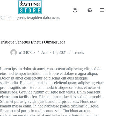
Skip
to
content
Shopping
cart
Çünkü alışveriş terapiden daha ucuz
Tristique Senectus Etnetus Otmalesuada
u1340758
Aralık 14, 2021
Trends
Lorem ipsum dolor sit amet, consectetur adipiscing elit, sed do
eiusmod tempor incididunt ut labore et dolore magna aliqua.
Dolor sit amet consectetur adipiscing elit duis tristique
sollicitudin. Elementum nisi quis eleifend quam adipiscing vitae
proin sagittis nisl. Habitant morbi tristique senectus et netus et
malesuada. Gravida rutrum quisque non tellus. Enim praesent
elementum facilisis leo. Elementum eu facilisis sed odio morbi.
Sit amet purus gravida quis blandit turpis cursus. Nunc non
blandit massa enim. In hac habitasse platea dictumst quisque.
Sit amet nisl purus in mollis nunc sed. Tincidunt arcu non
sodales neque sodales ut. Amet tellus cras adipiscing enim eu