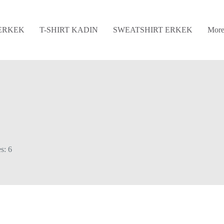
 ERKEK
T-SHIRT KADIN
SWEATSHIRT ERKEK
Mor
s: 6