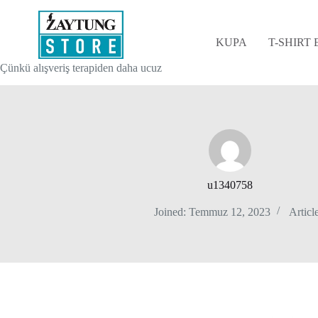
Skip
to
content
KUPA
T-SHIRT
Çünkü alışveriş terapiden daha ucuz
u1340758
Joined: Temmuz 12, 2023
Article