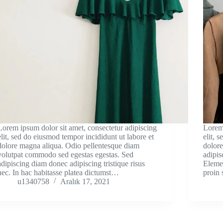
Lorem ipsum dolor sit amet, consectetur adipiscing
Lorem 
elit, sed do eiusmod tempor incididunt ut labore et
elit, 
dolore magna aliqua. Odio pellentesque diam
dolore
volutpat commodo sed egestas egestas. Sed
adipisc
adipiscing diam donec adipiscing tristique risus
Elemen
nec. In hac habitasse platea dictumst…
proin 
u1340758
Aralık 17, 2021