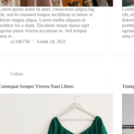
Lorem ipsum dolor sit amet, consectetur adipiscing
Lorem 
elit, sed do eiusmod tempor incididunt ut labore et
elit, 
dolore magna aliqua. Lorem mollis aliquam ut
dolore
porttitor leo a diam. Tincidunt ornare massa eget
portti
egestas purus viverra accumsan in. Sed tempus
egesta
urna et…
urna 
u1340758
Aralık 24, 2021
Colors
Consequat Semper Viverra Nam Libero
Trist