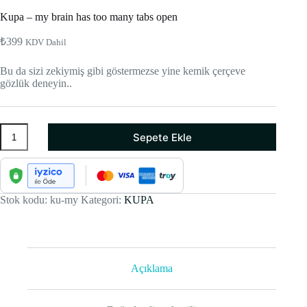
Kupa – my brain has too many tabs open
₺
399
KDV Dahil
Bu da sizi zekiymiş gibi göstermezse yine kemik çerçeve
gözlük deneyin..
Kupa
Sepete Ekle
-
my
brain
has
too
many
Stok kodu:
ku-my
Kategori:
KUPA
tabs
open
adet
Açıklama