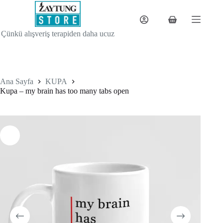
Skip
to
content
Shopping
cart
Çünkü alışveriş terapiden daha ucuz
Ana Sayfa
KUPA
Kupa – my brain has too many tabs open